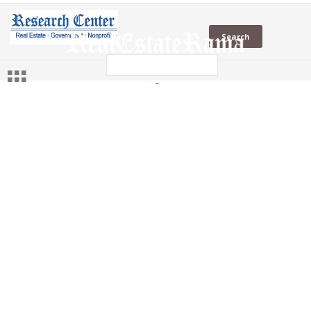
NCHV
NCHV
(1 Sites)