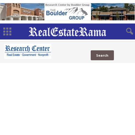
NCHV
NCHV
(1 Sites)